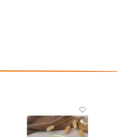
r
Zur
nschliste
Wunschliste
nzufügen
hinzufügen