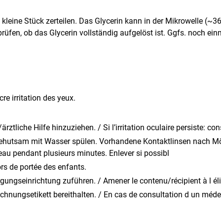
ine Stück zerteilen. Das Glycerin kann in der Mikrowelle (~36
üfen, ob das Glycerin vollständig aufgelöst ist. Ggfs. noch e
e irritation des yeux.
ztliche Hilfe hinzuziehen. / Si l’irritation oculaire persiste: co
utsam mit Wasser spülen. Vorhandene Kontaktlinsen nach Mögl
au pendant plusieurs minutes. Enlever si possibl
ors de portée des enfants.
rgungseinrichtung zuführen. / Amener le contenu/récipient à l é
chnungsetikett bereithalten. / En cas de consultation d un médecin