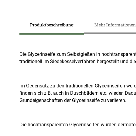
Zum
Anfang
Produktbeschreibung
Mehr Informationen
der
Bildergalerie
springen
Die Glycerinseife zum Selbstgießen in hochtransparent
traditionell im Siedekesselverfahren hergestellt und
Im Gegensatz zu den traditionellen Glycerinseifen we
finden sich z.B. auch in Duschbädern etc. wieder. Da
Grundeigenschaften der Glycerinseife zu verlieren.
Die hochtransparenten Glycerinseifen wurden dermatol