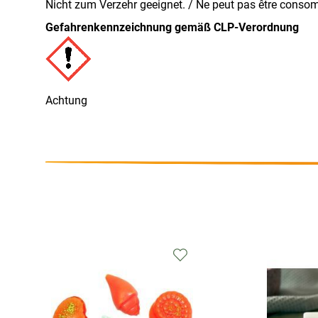
Nicht zum Verzehr geeignet. / Ne peut pas être conso
Gefahrenkennzeichnung gemäß CLP-Verordnung
Achtung
Zur
chliste
Wunschliste
ufügen
hinzufügen