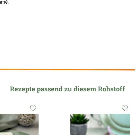
mmé.
Rezepte passend zu diesem Rohstoff
Zur
Zu
Wunschliste
Wu
hinzufügen
hi