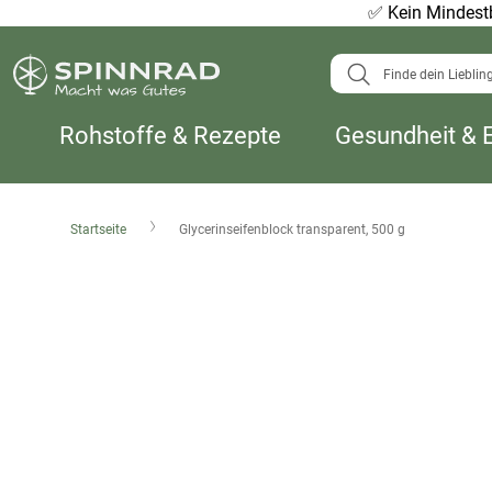
✅
Kein Mindestb
Suche
Rohstoffe & Rezepte
Gesundheit & 
Startseite
Glycerinseifenblock transparent, 500 g
Zum
Ende
der
Bildergalerie
springen