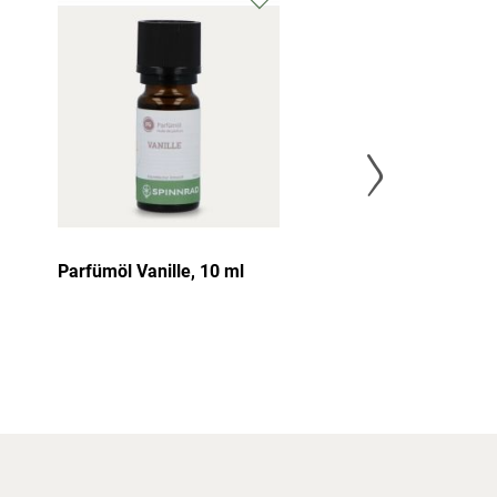
Parfümöl Vanille, 10 ml
Silikongießfo
Handmade rund