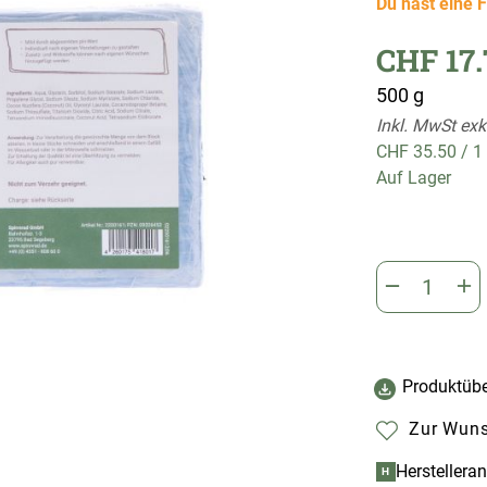
Du hast eine F
CHF 17.
500 g
Inkl. MwSt exk
CHF 35.50
/
1
Auf Lager
Produktübe
Zur Wuns
Herstellera
H