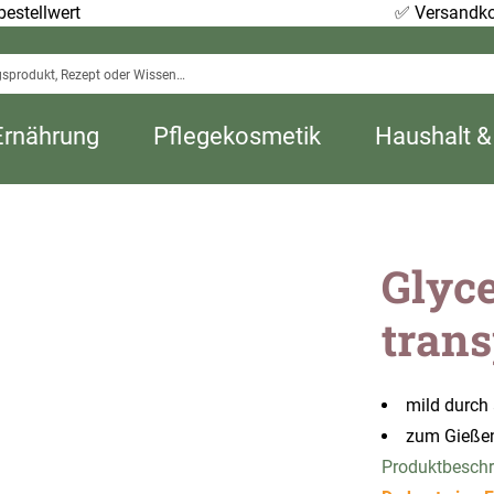
estellwert
✅
Versandko
Ernährung
Pflegekosmetik
Haushalt &
Glyce
trans
mild durch
zum Gießen
Produktbesch