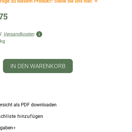
rage zu diesem Produkt? Stelle sie uns hier. ⭐
75
l.
Versandkosten
 kg
IN DEN WARENKORB
rsicht als PDF downloaden
chliste hinzufügen
+
ngaben