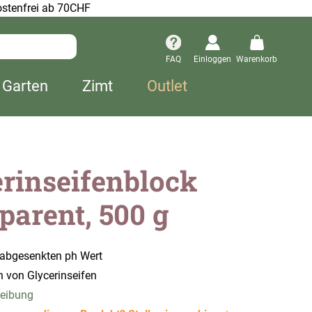
stenfrei ab 70CHF
FAQ
Einloggen
Warenkorb
 Garten
Zimt
Outlet
rinseifenblock
parent, 500 g
 abgesenkten ph Wert
 von Glycerinseifen
reibung