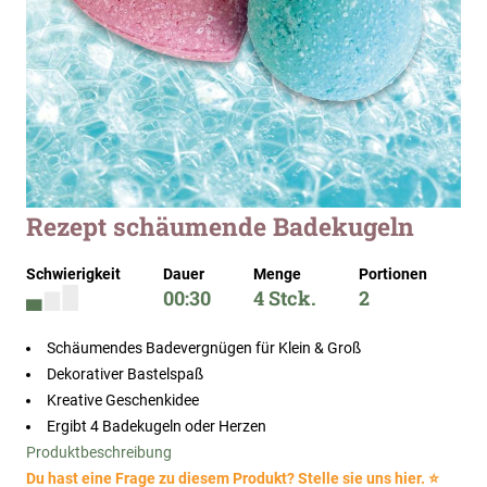
Zum
Rezept schäumende Badekugeln
Anfang
der
Schwierigkeit
Dauer
Menge
Portionen
Bildergalerie
00:30
4 Stck.
2
springen
Schäumendes Badevergnügen für Klein & Groß
Dekorativer Bastelspaß
Kreative Geschenkidee
Ergibt 4 Badekugeln oder Herzen
Produktbeschreibung
Du hast eine Frage zu diesem Produkt? Stelle sie uns hier. ⭐