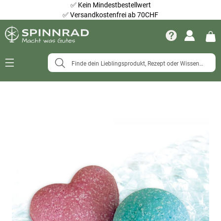
✅
Kein Mindestbestellwert
✅
Versandkostenfrei ab 70CHF
Navigation
umschalten
Zum
Ende
der
Bildergalerie
springen