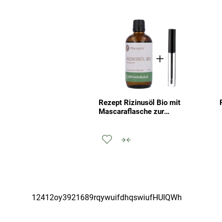
Rezept Rizinusöl Bio mit
Mascaraflasche zur
Wimpernpflege
Zur
hinzufügen
Wunschliste
zum
hinzufügen
vergleichen
12412oy3921689rqywuifdhqswiufHUIQWh