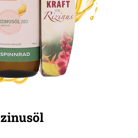
izinusöl