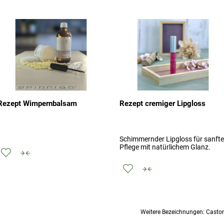
Rezept Wimpernbalsam
Rezept cremiger Lipgloss
Schimmernder Lipgloss für sanfte
Pflege mit natürlichem Glanz.
Zur
hinzufügen
Zur
hinzufügen
Wunschliste
zum
Wunschliste
zum
hinzufügen
vergleichen
hinzufügen
vergleichen
Weitere Bezeichnungen: Castor 