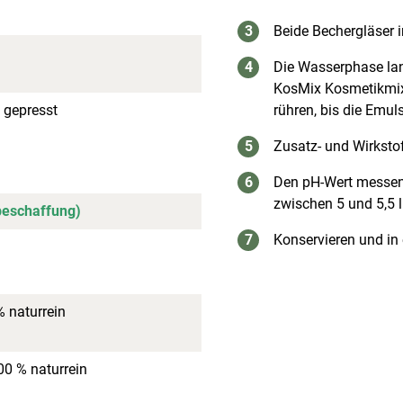
Beide Bechergläser
Die Wasserphase lan
KosMix Kosmetikmixe
 gepresst
rühren, bis die Emul
Zusatz- und Wirkstof
Den pH-Wert messen u
zwischen 5 und 5,5 l
beschaffung)
Konservieren und in
% naturrein
00 % naturrein