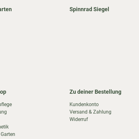
arten
Spinnrad Siegel
hop
Zu deiner Bestellung
pflege
Kundenkonto
ung
Versand & Zahlung
Widerruf
etik
 Garten