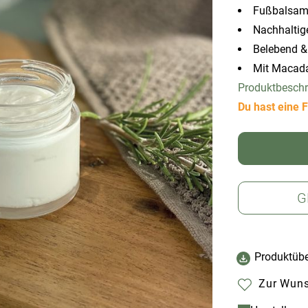
Fußbalsam 
Nachhaltig
Belebend &
Mit Macada
Produktbesch
Du hast eine F
G
Produktübe
Zur Wuns