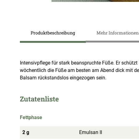
Zum
Anfang
Produktbeschreibung
Mehr Informationen
der
Bildergalerie
springen
Intensivpflege für stark beanspruchte Füße. Er schü
wöchentlich die Füße am besten am Abend dick mit de
Balsam rückstandslos eingezogen sein.
Zutatenliste
Fettphase
2 g
Emulsan II