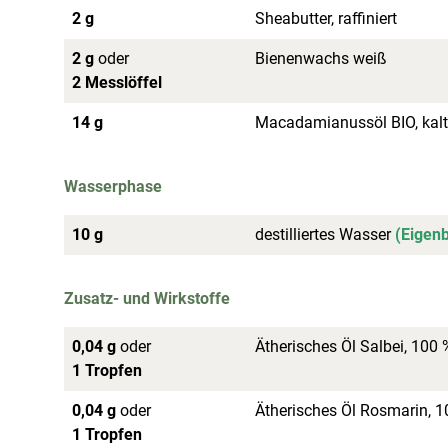
2 g
Sheabutter, raffiniert
2 g
oder
Bienenwachs weiß
2 Messlöffel
14 g
Macadamianussöl BIO, kalt
Wasserphase
10 g
destilliertes Wasser
(Eigen
Zusatz- und Wirkstoffe
0,04 g
oder
Ätherisches Öl Salbei, 100 
1 Tropfen
0,04 g
oder
Ätherisches Öl Rosmarin, 1
1 Tropfen