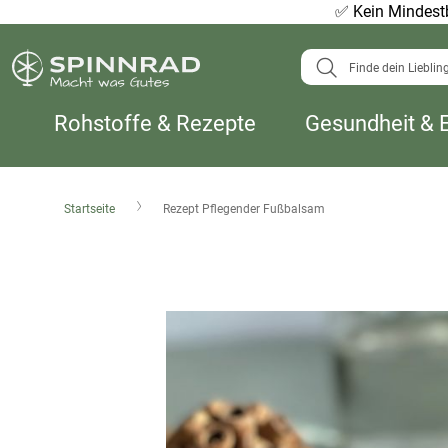
✅
Kein Mindestb
Suche
Rohstoffe & Rezepte
Gesundheit & 
Startseite
Rezept Pflegender Fußbalsam
Zum
Ende
der
Bildergalerie
springen