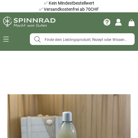
✅
Kein Mindestbestellwert
✅
Versandkostenfrei ab 70CHF
Navigation
umschalten
Zum
Ende
der
Bildergalerie
springen