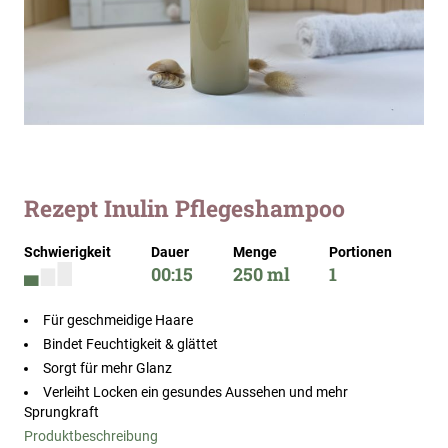
Zum
Rezept Inulin Pflegeshampoo
Anfang
der
Schwierigkeit
Dauer
Menge
Portionen
Bildergalerie
00:15
250 ml
1
springen
Für geschmeidige Haare
Bindet Feuchtigkeit & glättet
Sorgt für mehr Glanz
Verleiht Locken ein gesundes Aussehen und mehr
Sprungkraft
Produktbeschreibung