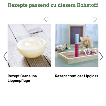
Rezepte passend zu diesem Rohstoff
Zur
Zur
Zur
Wunschliste
Wunschliste
Wunsc
hinzufügen
hinzufügen
hinzu
Rezept Carnauba
Rezept cremiger Lipgloss
R
Lippenpflege
L