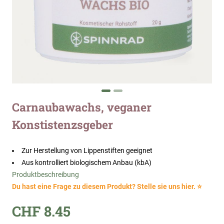
Zum
Carnaubawachs, veganer
Anfang
Konstistenzsgeber
der
Bildergalerie
springen
Zur Herstellung von Lippenstiften geeignet
Aus kontrolliert biologischem Anbau (kbA)
Produktbeschreibung
Du hast eine Frage zu diesem Produkt? Stelle sie uns hier. ⭐
CHF 8.45