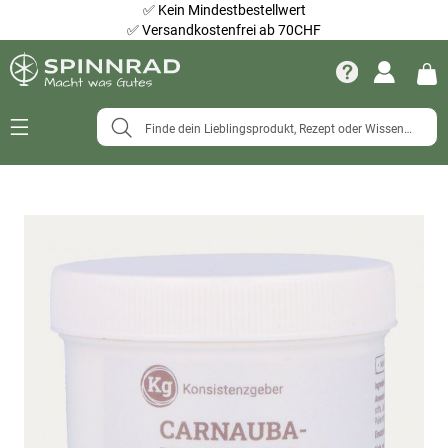
✅
Kein Mindestbestellwert
✅
Versandkostenfrei ab 70CHF
Navigation
umschalten
Zum
Ende
der
Bildergalerie
springen