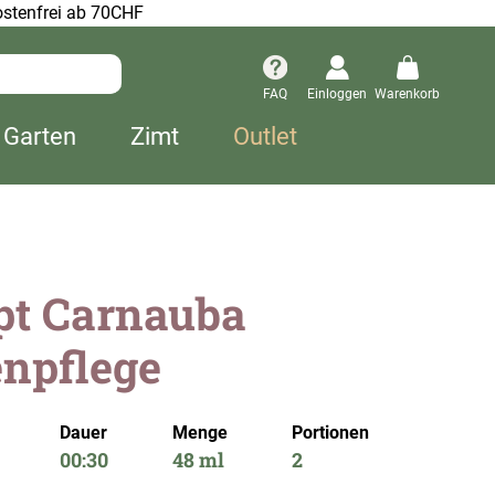
stenfrei ab 70CHF
FAQ
Einloggen
Warenkorb
 Garten
Zimt
Outlet
pt Carnauba
enpflege
Dauer
Menge
Portionen
00:30
48 ml
2