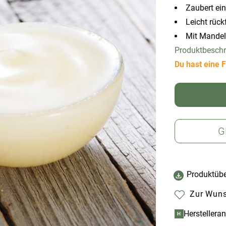
Zaubert ei
Leicht rück
Mit Mandel
Produktbesch
Du hast eine F
G
Produktübe
Zur Wuns
Herstellera
H