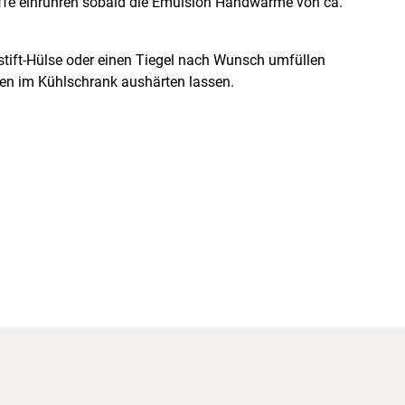
ffe einrühren sobald die Emulsion Handwärme von ca.
stift-Hülse oder einen Tiegel nach Wunsch umfüllen
ten im Kühlschrank aushärten lassen.