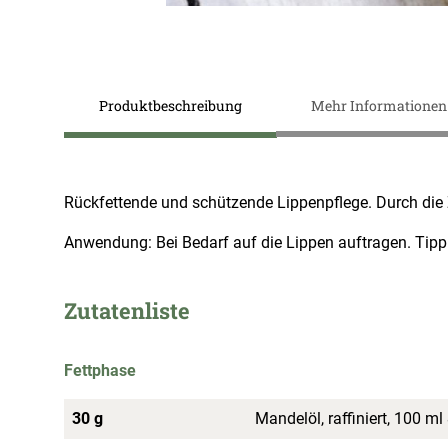
Zum
Anfang
Produktbeschreibung
Mehr Informationen
der
Bildergalerie
springen
Rückfettende und schützende Lippenpflege. Durch die
Anwendung: Bei Bedarf auf die Lippen auftragen. Tipp
Zutatenliste
Fettphase
30 g
Mandelöl, raffiniert, 100 ml