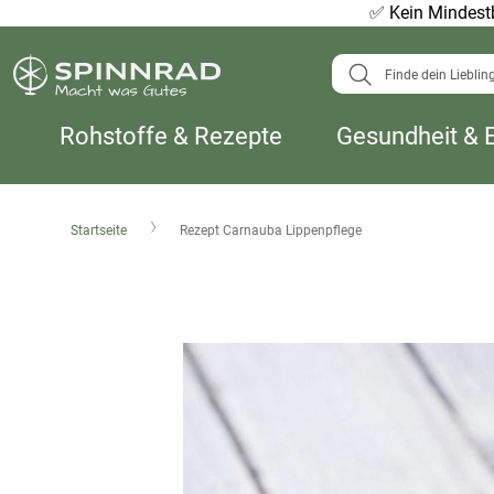
✅
Kein Mindestb
Suche
Rohstoffe & Rezepte
Gesundheit & 
Startseite
Rezept Carnauba Lippenpflege
Zum
Ende
der
Bildergalerie
springen