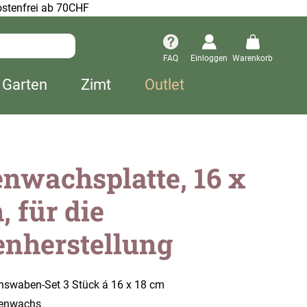
stenfrei ab 70CHF
FAQ
Einloggen
Warenkorb
 Garten
Zimt
Outlet
nwachsplatte, 16 x
, für die
enherstellung
swaben-Set 3 Stück á 16 x 18 cm
nenwachs