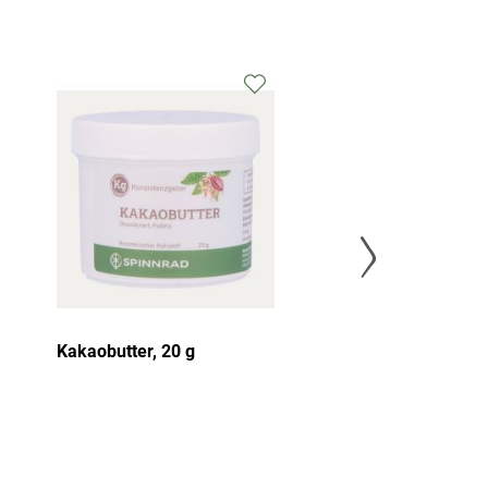
Kakaobutter, 20 g
Sheabutter, raf