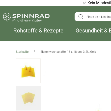
✅
Kein Mindestb
Suche
Rohstoffe & Rezepte
Gesundheit & 
Startseite
Bienenwachsplatte, 16 x 18 cm, 3 St., Gelb
Zum
Ende
der
Bildergalerie
springen