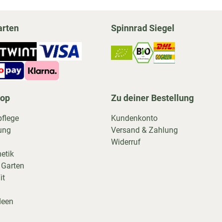
arten
Spinnrad Siegel
hop
Zu deiner Bestellung
pflege
Kundenkonto
ung
Versand & Zahlung
Widerruf
etik
 Garten
it
deen