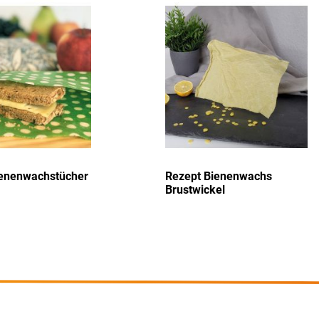
Wunschliste
Wu
hinzufügen
hi
ienenwachstücher
Rezept Bienenwachs
Brustwickel