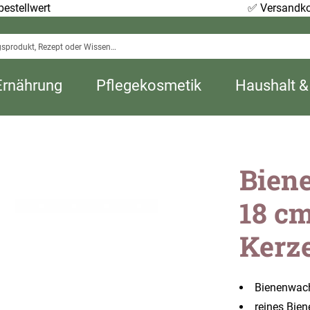
estellwert
✅
Versandko
Ernährung
Pflegekosmetik
Haushalt &
Biene
18 cm
Kerz
Bienenwach
reines Bie