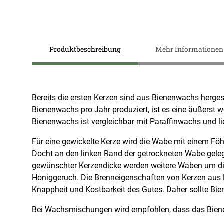
Zum
Anfang
der
Produktbeschreibung
Mehr Informationen
Bildergalerie
springen
Bereits die ersten Kerzen sind aus Bienenwachs herges
Bienenwachs pro Jahr produziert, ist es eine äußers
Bienenwachs ist vergleichbar mit Paraffinwachs und li
Für eine gewickelte Kerze wird die Wabe mit einem Fö
Docht an den linken Rand der getrockneten Wabe geleg
gewünschter Kerzendicke werden weitere Waben um die 
Honiggeruch. Die Brenneigenschaften von Kerzen aus B
Knappheit und Kostbarkeit des Gutes. Daher sollte B
Bei Wachsmischungen wird empfohlen, dass das Biene