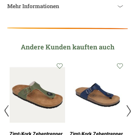
Mehr Informationen
Andere Kunden kauften auch
au
Zimt-Kork Zehentrenner,
Zimt-Kork Zehentrenner,
Zi