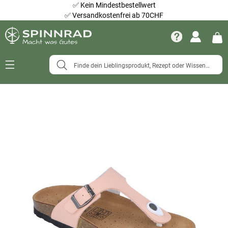
✅
Kein Mindestbestellwert
✅
Versandkostenfrei ab 70CHF
Navigation
umschalten
Zum
Ende
der
Bildergalerie
springen