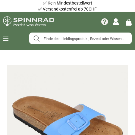
✅
Kein Mindestbestellwert
✅
Versandkostenfrei ab 70CHF
Navigation
umschalten
Zum
Ende
der
Bildergalerie
springen