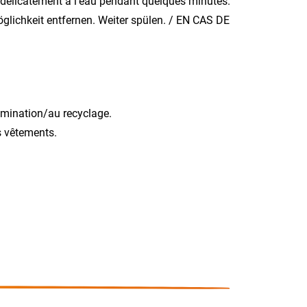
licatement à l‘eau pendant quelques minutes.
ichkeit entfernen. Weiter spülen. / EN CAS DE
limination/au recyclage.
s vêtements.