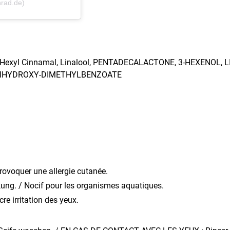
nrad.de)
E, Hexyl Cinnamal, Linalool, PENTADECALACTONE, 3-HEXENOL
DIHYDROXY-DIMETHYLBENZOATE
rovoquer une allergie cutanée.
kung. / Nocif pour les organismes aquatiques.
e irritation des yeux.