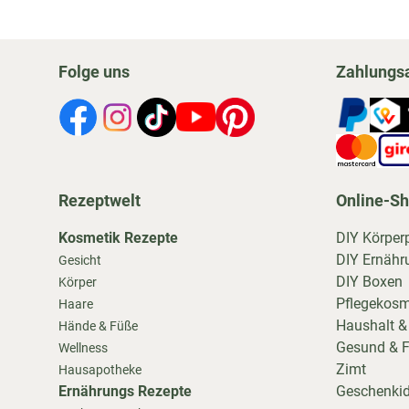
Folge uns
Zahlungs
Rezeptwelt
Online-S
Kosmetik Rezepte
DIY Körper
DIY Ernähr
Gesicht
DIY Boxen
Körper
Pflegekosm
Haare
Haushalt &
Hände & Füße
Gesund & F
Wellness
Zimt
Hausapotheke
Ernährungs Rezepte
Geschenki