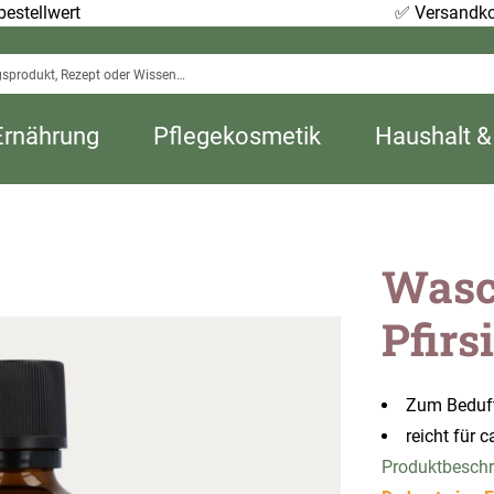
estellwert
✅
Versandko
Ernährung
Pflegekosmetik
Haushalt &
Wasc
Pfirs
Zum Beduf
reicht für
Produktbesch