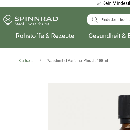
✅
Kein Mindestb
Suche
Rohstoffe & Rezepte
Gesundheit & 
Startseite
Waschmittel-Parfümöl Pfirsich, 100 ml
Zum
Ende
der
Bildergalerie
springen