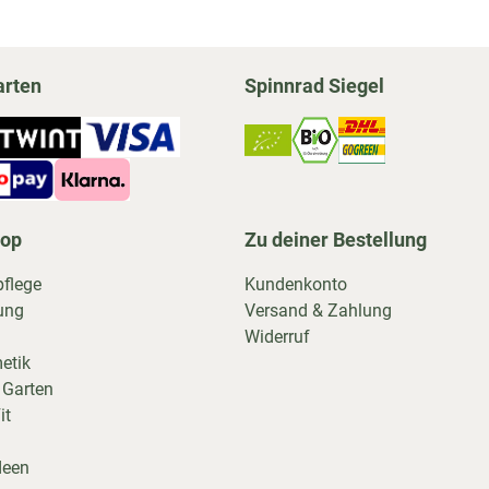
arten
Spinnrad Siegel
hop
Zu deiner Bestellung
pflege
Kundenkonto
ung
Versand & Zahlung
Widerruf
etik
 Garten
it
deen