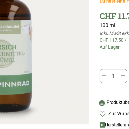
Du hast eine F
CHF 11.
100 ml
Inkl. MwSt exk
CHF 117.50
/
Auf Lager
Produktübe
Zur Wuns
Herstellera
H