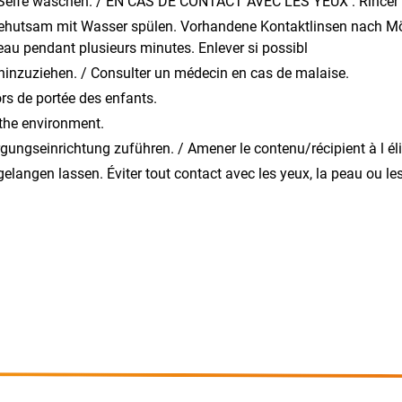
eife waschen. / EN CAS DE CONTACT AVEC LES YEUX : Rincer dé
utsam mit Wasser spülen. Vorhandene Kontaktlinsen nach Mögl
au pendant plusieurs minutes. Enlever si possibl
 hinzuziehen. / Consulter un médecin en cas de malaise.
ors de portée des enfants.
 the environment.
rgungseinrichtung zuführen. / Amener le contenu/récipient à l é
gelangen lassen. Éviter tout contact avec les yeux, la peau ou le