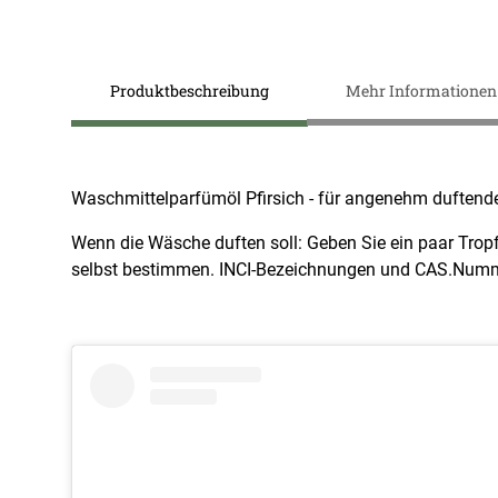
Zum
Anfang
Produktbeschreibung
Mehr Informationen
der
Bildergalerie
springen
Waschmittelparfümöl Pfirsich - für angenehm duften
Wenn die Wäsche duften soll: Geben Sie ein paar Trop
selbst bestimmen. INCI-Bezeichnungen und CAS.Numme