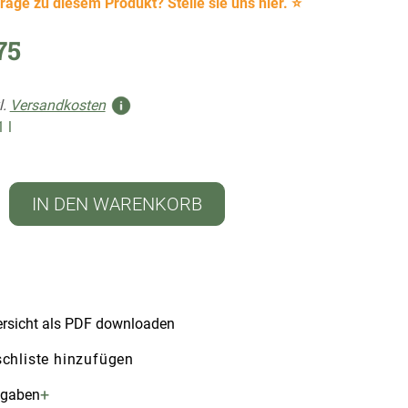
rage zu diesem Produkt? Stelle sie uns hier. ⭐
75
l.
Versandkosten
1 l
IN DEN WARENKORB
rsicht als PDF downloaden
chliste hinzufügen
+
ngaben