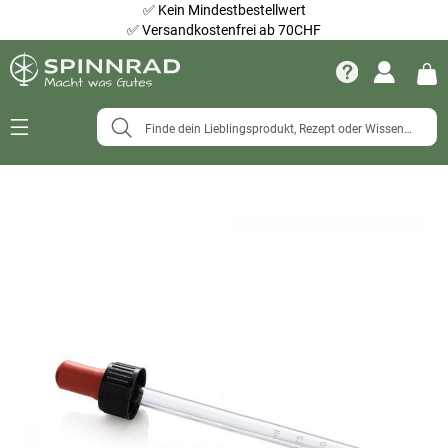
✅
Kein Mindestbestellwert
✅
Versandkostenfrei ab 70CHF
Navigation
umschalten
Zum
Ende
der
Bildergalerie
springen