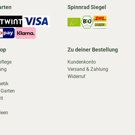
arten
Spinnrad Siegel
hop
Zu deiner Bestellung
pflege
Kundenkonto
ung
Versand & Zahlung
Widerruf
etik
 Garten
it
deen