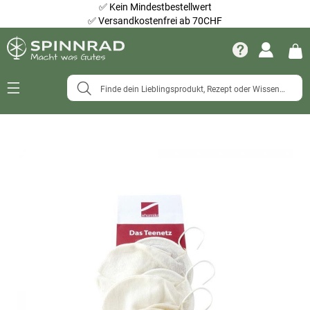
✅
Kein Mindestbestellwert
✅
Versandkostenfrei ab 70CHF
Navigation
umschalten
Zum
Ende
der
Bildergalerie
springen