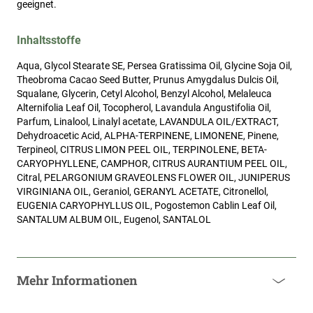
geeignet.
Inhaltsstoffe
Aqua, Glycol Stearate SE, Persea Gratissima Oil, Glycine Soja Oil,
Theobroma Cacao Seed Butter, Prunus Amygdalus Dulcis Oil,
Squalane, Glycerin, Cetyl Alcohol, Benzyl Alcohol, Melaleuca
Alternifolia Leaf Oil, Tocopherol, Lavandula Angustifolia Oil,
Parfum, Linalool, Linalyl acetate, LAVANDULA OIL/EXTRACT,
Dehydroacetic Acid, ALPHA-TERPINENE, LIMONENE, Pinene,
Terpineol, CITRUS LIMON PEEL OIL, TERPINOLENE, BETA-
CARYOPHYLLENE, CAMPHOR, CITRUS AURANTIUM PEEL OIL,
Citral, PELARGONIUM GRAVEOLENS FLOWER OIL, JUNIPERUS
VIRGINIANA OIL, Geraniol, GERANYL ACETATE, Citronellol,
EUGENIA CARYOPHYLLUS OIL, Pogostemon Cablin Leaf Oil,
SANTALUM ALBUM OIL, Eugenol, SANTALOL
Mehr Informationen