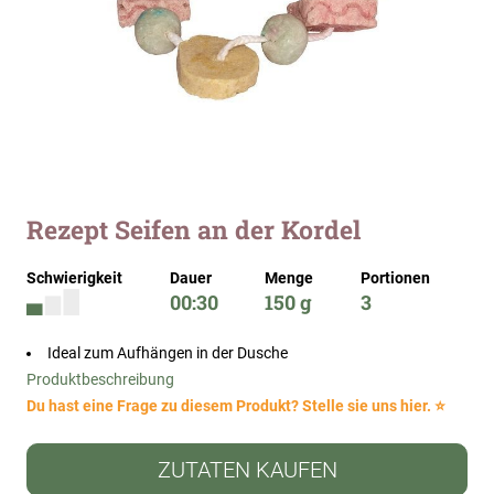
Zum
Rezept Seifen an der Kordel
Anfang
der
Schwierigkeit
Dauer
Menge
Portionen
Bildergalerie
00:30
150 g
3
springen
Ideal zum Aufhängen in der Dusche
Produktbeschreibung
Du hast eine Frage zu diesem Produkt? Stelle sie uns hier. ⭐
ZUTATEN KAUFEN