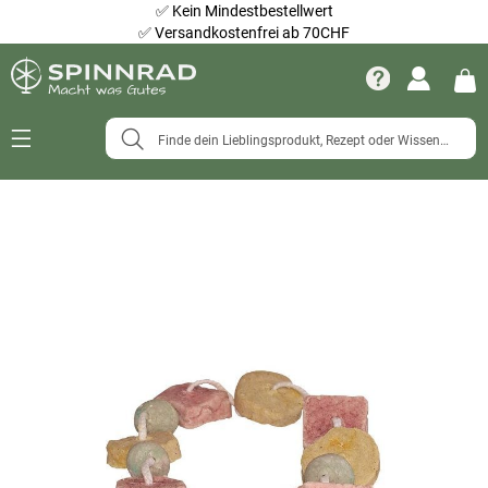
✅
Kein Mindestbestellwert
✅
Versandkostenfrei ab 70CHF
Navigation
umschalten
Zum
Ende
der
Bildergalerie
springen