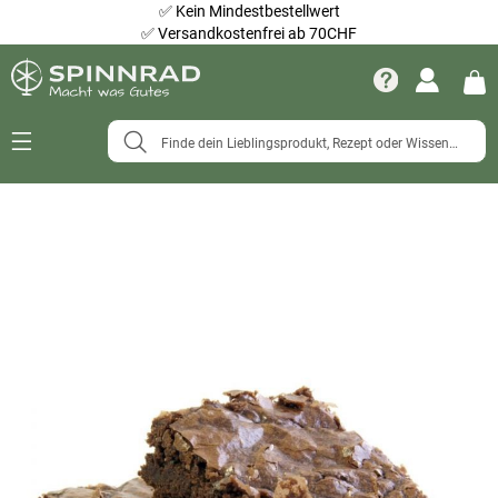
✅
Kein Mindestbestellwert
✅
Versandkostenfrei ab 70CHF
Navigation
umschalten
Zum
Ende
der
Bildergalerie
springen