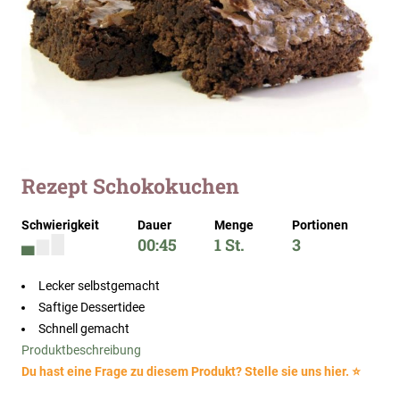
Zum
Rezept Schokokuchen
Anfang
der
Schwierigkeit
Dauer
Menge
Portionen
Bildergalerie
00:45
1 St.
3
springen
Lecker selbstgemacht
Saftige Dessertidee
Schnell gemacht
Produktbeschreibung
Du hast eine Frage zu diesem Produkt? Stelle sie uns hier. ⭐