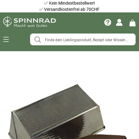
✅
Kein Mindestbestellwert
✅
Versandkostenfrei ab 70CHF
Navigation
umschalten
Zum
Ende
der
Bildergalerie
springen