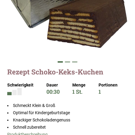
Zum
Rezept Schoko-Keks-Kuchen
Anfang
der
Schwierigkeit
Dauer
Menge
Portionen
Bildergalerie
00:30
1 St.
1
springen
Schmeckt Klein & Groß
Optimal für Kindergeburtstage
Knackiger Schokoladengenuss
Schnell zubereitet
Produktbeschreibung