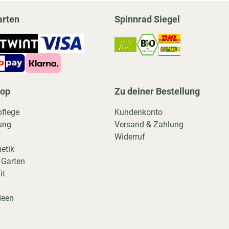
arten
Spinnrad Siegel
hop
Zu deiner Bestellung
pflege
Kundenkonto
ung
Versand & Zahlung
Widerruf
etik
 Garten
it
deen