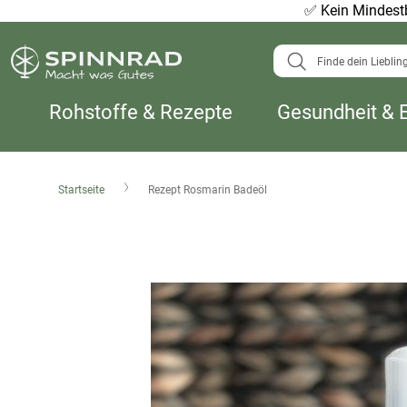
✅
Kein Mindestb
Suche
Rohstoffe & Rezepte
Gesundheit & 
Startseite
Rezept Rosmarin Badeöl
Zum
Ende
der
Bildergalerie
springen