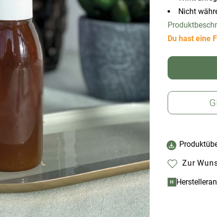
Nicht währ
Produktbesch
Du hast eine F
G
Produktübe
Zur Wuns
Herstellera
H