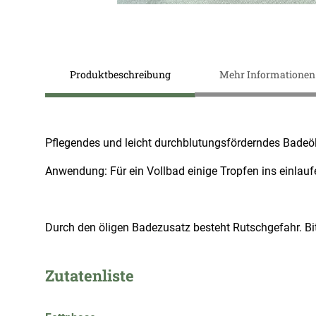
Zum
Anfang
Produktbeschreibung
Mehr Informationen
der
Bildergalerie
springen
Pflegendes und leicht durchblutungsförderndes Badeöl
Anwendung: Für ein Vollbad einige Tropfen ins einlau
Durch den öligen Badezusatz besteht Rutschgefahr. B
Zutatenliste