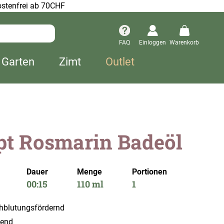
stenfrei ab 70CHF
FAQ
Einloggen
Warenkorb
 Garten
Zimt
Outlet
pt Rosmarin Badeöl
Dauer
Menge
Portionen
00:15
110 ml
1
chblutungsfördernd
gend