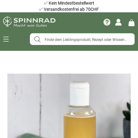
✅
Kein Mindestbestellwert
✅
Versandkostenfrei ab 70CHF
Navigation
umschalten
Zum
Ende
der
Bildergalerie
springen