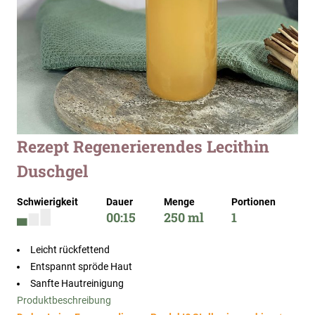
Zum
Rezept Regenerierendes Lecithin
Anfang
Duschgel
der
Bildergalerie
springen
Schwierigkeit
Dauer
Menge
Portionen
00:15
250 ml
1
Leicht rückfettend
Entspannt spröde Haut
Sanfte Hautreinigung
Produktbeschreibung