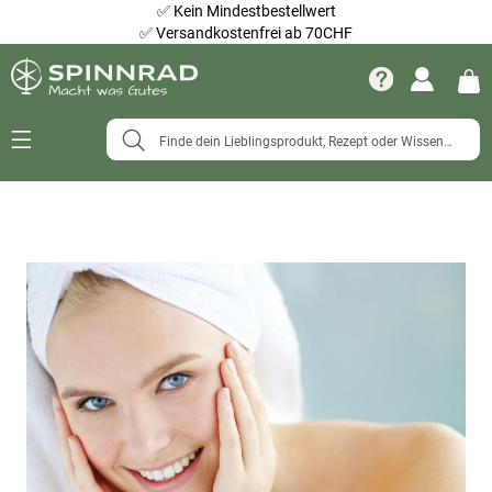
✅
Kein Mindestbestellwert
✅
Versandkostenfrei ab 70CHF
Navigation
umschalten
Zum
Ende
der
Bildergalerie
springen