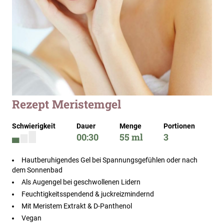
Zum
Rezept Meristemgel
Anfang
der
Schwierigkeit
Dauer
Menge
Portionen
Bildergalerie
00:30
55 ml
3
springen
Hautberuhigendes Gel bei Spannungsgefühlen oder nach
dem Sonnenbad
Als Augengel bei geschwollenen Lidern
Feuchtigkeitsspendend & juckreizmindernd
Mit Meristem Extrakt & D-Panthenol
Vegan