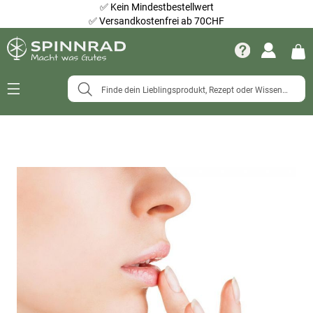
✅
Kein Mindestbestellwert
✅
Versandkostenfrei ab 70CHF
Navigation
umschalten
Zum
Ende
der
Bildergalerie
springen