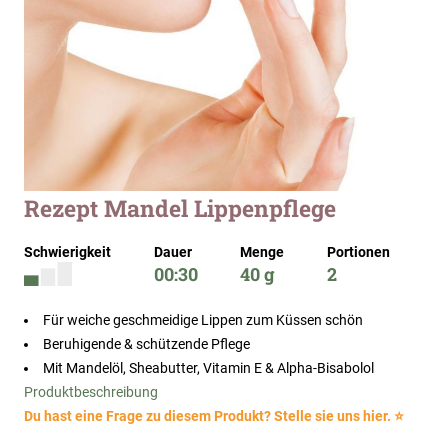
Zum
Rezept Mandel Lippenpflege
Anfang
der
Schwierigkeit
Dauer
Menge
Portionen
Bildergalerie
00:30
40 g
2
springen
Für weiche geschmeidige Lippen zum Küssen schön
Beruhigende & schützende Pflege
Mit Mandelöl, Sheabutter, Vitamin E & Alpha-Bisabolol
Produktbeschreibung
Du hast eine Frage zu diesem Produkt? Stelle sie uns hier. ⭐