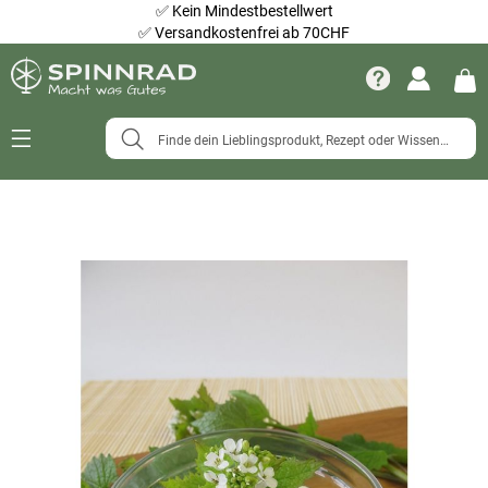
✅
Kein Mindestbestellwert
✅
Versandkostenfrei ab 70CHF
Navigation
umschalten
Zum
Ende
der
Bildergalerie
springen