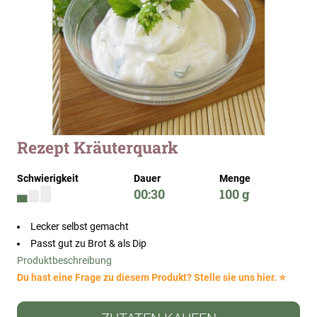
Zum
Rezept Kräuterquark
Anfang
der
Schwierigkeit
Dauer
Menge
Bildergalerie
00:30
100 g
springen
Lecker selbst gemacht
Passt gut zu Brot & als Dip
Produktbeschreibung
Du hast eine Frage zu diesem Produkt? Stelle sie uns hier. ⭐