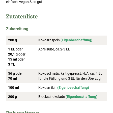
einfach, vegan & so gut!
Zutatenliste
Zubereitung
200 g
Kokosraspeln
(Eigenbeschaffung)
1 EL
oder
Apfelsüße, ca.2-3 EL
20,1 g
oder
15 ml
oder
3 TL
56 g
oder
Kokosöl nativ, kalt gepresst, kbA, ca. 4 EL
70 ml
für die Füllung und 3 EL für den Überzug
100 ml
Kokosmilch
(Eigenbeschaffung)
200 g
Blockschokolade
(Eigenbeschaffung)