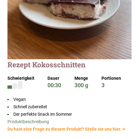
Zum
Rezept Kokosschnitten
Anfang
der
Schwierigkeit
Dauer
Menge
Portionen
Bildergalerie
00:30
300 g
3
springen
Vegan
Schnell zubereitet
Der perfekte Snack im Sommer
Produktbeschreibung
Du hast eine Frage zu diesem Produkt? Stelle sie uns hier. ⭐