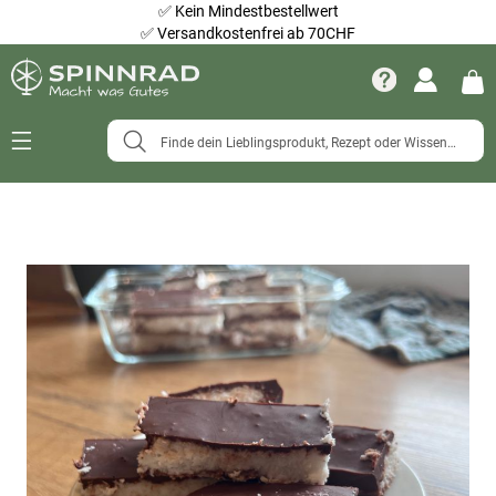
✅
Kein Mindestbestellwert
✅
Versandkostenfrei ab 70CHF
Navigation
umschalten
Zum
Ende
der
Bildergalerie
springen