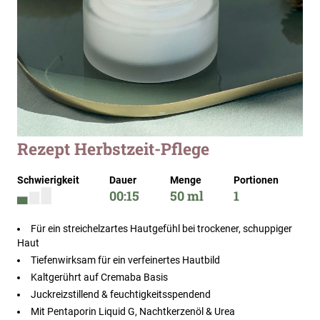
Zum
Rezept Herbstzeit-Pflege
Anfang
der
Schwierigkeit
Dauer
Menge
Portionen
Bildergalerie
00:15
50 ml
1
springen
Für ein streichelzartes Hautgefühl bei trockener, schuppiger
Haut
Tiefenwirksam für ein verfeinertes Hautbild
Kaltgerührt auf Cremaba Basis
Juckreizstillend & feuchtigkeitsspendend
Mit Pentaporin Liquid G, Nachtkerzenöl & Urea