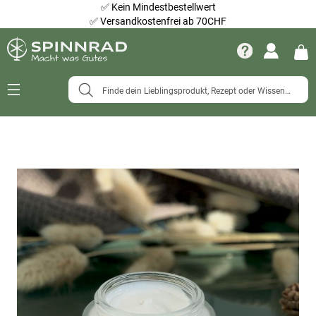
✅
Kein Mindestbestellwert
✅
Versandkostenfrei ab 70CHF
Navigation
umschalten
Zum
Ende
der
Bildergalerie
springen