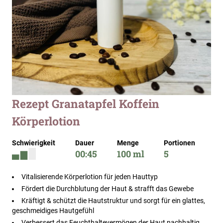
Zum
Rezept Granatapfel Koffein
Anfang
Körperlotion
der
Bildergalerie
springen
Schwierigkeit
Dauer
Menge
Portionen
00:45
100 ml
5
Vitalisierende Körperlotion für jeden Hauttyp
Fördert die Durchblutung der Haut & strafft das Gewebe
Kräftigt & schützt die Hautstruktur und sorgt für ein glattes,
geschmeidiges Hautgefühl
Verbessert das Feuchthaltevermögen der Haut nachhaltig