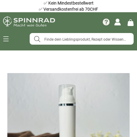
✅
Kein Mindestbestellwert
✅
Versandkostenfrei ab 70CHF
Navigation
umschalten
Zum
Ende
der
Bildergalerie
springen