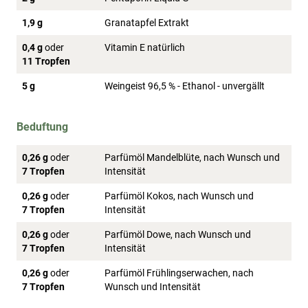
1,9 g
Granatapfel Extrakt
0,4 g
oder
Vitamin E natürlich
11 Tropfen
5 g
Weingeist 96,5 % - Ethanol - unvergällt
Beduftung
0,26 g
oder
Parfümöl Mandelblüte, nach Wunsch und
7 Tropfen
Intensität
0,26 g
oder
Parfümöl Kokos, nach Wunsch und
7 Tropfen
Intensität
0,26 g
oder
Parfümöl Dowe, nach Wunsch und
7 Tropfen
Intensität
0,26 g
oder
Parfümöl Frühlingserwachen, nach
7 Tropfen
Wunsch und Intensität