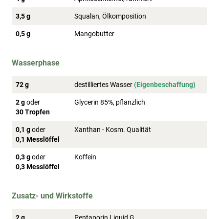
3,5 g
Squalan, Ölkomposition
0,5 g
Mangobutter
Wasserphase
72 g
destilliertes Wasser
(Eigenbeschaffung)
2 g
oder
Glycerin 85%, pflanzlich
30 Tropfen
0,1 g
oder
Xanthan - Kosm. Qualität
0,1 Messlöffel
0,3 g
oder
Koffein
0,3 Messlöffel
Zusatz- und Wirkstoffe
2 g
Pentaporin Liquid G