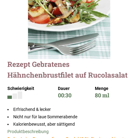
Zum
Rezept Gebratenes
Anfang
Hähnchenbrustfilet auf Rucolasalat
der
Bildergalerie
springen
Schwierigkeit
Dauer
Menge
00:30
80 ml
Erfrischend & lecker
Nicht nur für laue Sommerabende
Kalorienbewusst, aber sättigend
Produktbeschreibung