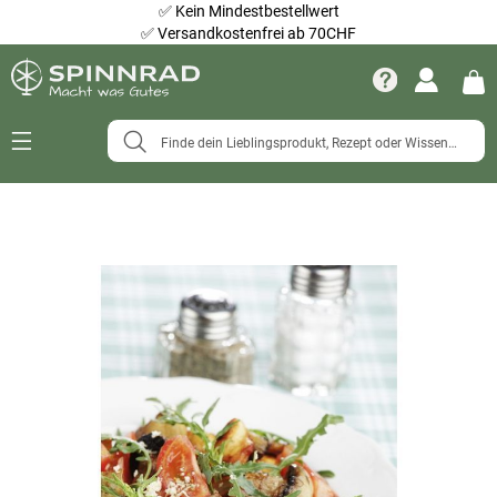
✅
Kein Mindestbestellwert
✅
Versandkostenfrei ab 70CHF
Navigation
umschalten
Zum
Ende
der
Bildergalerie
springen