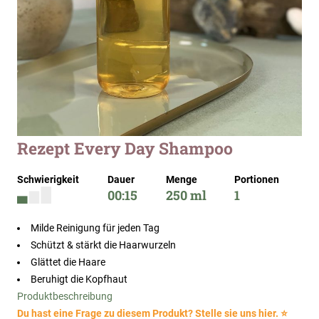
Zum
Rezept Every Day Shampoo
Anfang
der
Schwierigkeit
Dauer
Menge
Portionen
Bildergalerie
00:15
250 ml
1
springen
Milde Reinigung für jeden Tag
Schützt & stärkt die Haarwurzeln
Glättet die Haare
Beruhigt die Kopfhaut
Produktbeschreibung
Du hast eine Frage zu diesem Produkt? Stelle sie uns hier. ⭐