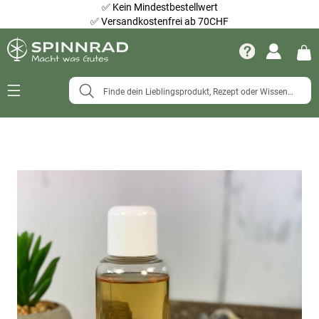
✅
Kein Mindestbestellwert
✅
Versandkostenfrei ab 70CHF
Navigation
umschalten
Zum
Ende
der
Bildergalerie
springen