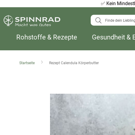
✅
Kein Mindestb
Suche
Rohstoffe & Rezepte
Gesundheit & 
Startseite
Rezept Calendula Körperbutter
Zum
Ende
der
Bildergalerie
springen