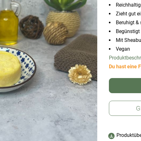
Reichhaltig
Zieht gut e
Beruhigt & 
Begünstigt 
Mit Sheabut
Vegan
Produktbesch
Du hast eine F
G
Produktübe