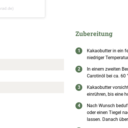
nrad.de)
Zubereitung
Kakaobutter in ein 
niedriger Temperatur
In einem zweiten Be
Carotinöl bei ca. 60
n
Kakaobutter vorsich
einrühren, bis eine
Nach Wunsch bedufte
oder einen Tiegel n
lassen. Danach über