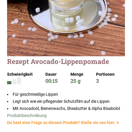
Zum
Rezept Avocado-Lippenpomade
Anfang
der
Schwierigkeit
Dauer
Menge
Portionen
Bildergalerie
00:15
25 g
3
springen
Für geschmeidige Lippen
Legt sich wie ein pflegender Schutzfilm auf die Lippen
Mit Avocadoöl, Bienenwachs, Sheabutter & Alpha Bisabolol
Produktbeschreibung
Du hast eine Frage zu diesem Produkt? Stelle sie uns hier. ⭐