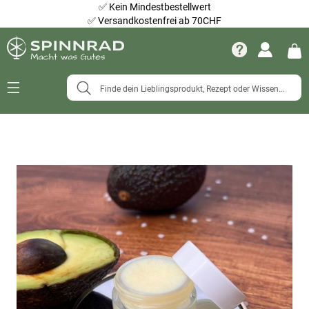
✅
Kein Mindestbestellwert
✅
Versandkostenfrei ab 70CHF
Navigation
umschalten
Zum
Ende
der
Bildergalerie
springen