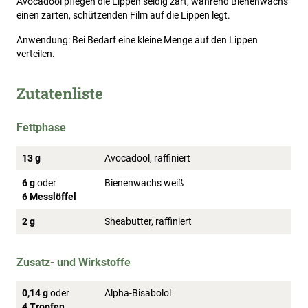
Avocadoöl pflegen die Lippen seidig zart, während Bienenwachs
einen zarten, schützenden Film auf die Lippen legt.
Anwendung: Bei Bedarf eine kleine Menge auf den Lippen
verteilen.
Zutatenliste
Fettphase
13 g
Avocadoöl, raffiniert
6 g
oder
Bienenwachs weiß
6 Messlöffel
2 g
Sheabutter, raffiniert
Zusatz- und Wirkstoffe
0,14 g
oder
Alpha-Bisabolol
4 Tropfen