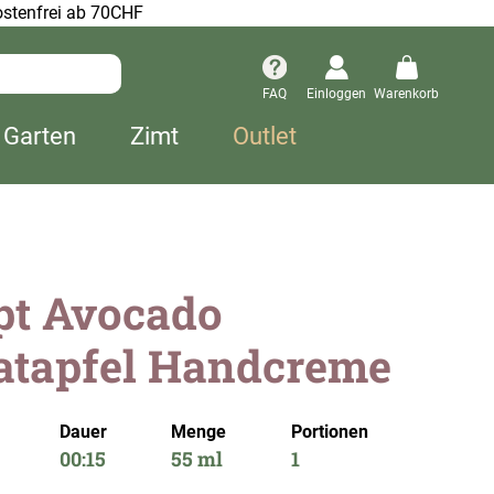
stenfrei ab 70CHF
FAQ
Einloggen
Warenkorb
 Garten
Zimt
Outlet
pt Avocado
atapfel Handcreme
Dauer
Menge
Portionen
00:15
55 ml
1