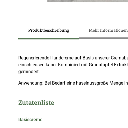
Zum
Anfang
Produktbeschreibung
Mehr Informationen
der
Bildergalerie
springen
Regenerierende Handcreme auf Basis unserer Cremaba Pl
einschleusen kann. Kombiniert mit Granatapfel Extrakt
gemindert.
Anwendung: Bei Bedarf eine haselnussgroße Menge in 
Zutatenliste
Basiscreme