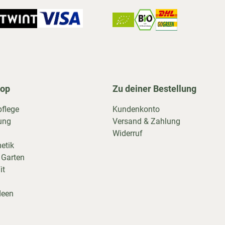
hop
Zu deiner Bestellung
pflege
Kundenkonto
ung
Versand & Zahlung
Widerruf
etik
 Garten
it
deen