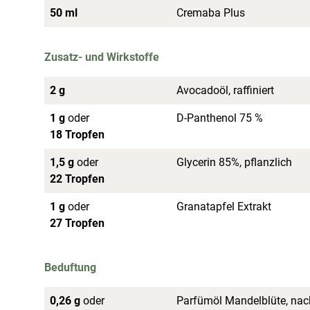
50 ml
Cremaba Plus
Zusatz- und Wirkstoffe
2 g
Avocadoöl, raffiniert
1 g
oder
D-Panthenol 75 %
18 Tropfen
1,5 g
oder
Glycerin 85%, pflanzlich
22 Tropfen
1 g
oder
Granatapfel Extrakt
27 Tropfen
Beduftung
0,26 g
oder
Parfümöl Mandelblüte, nac