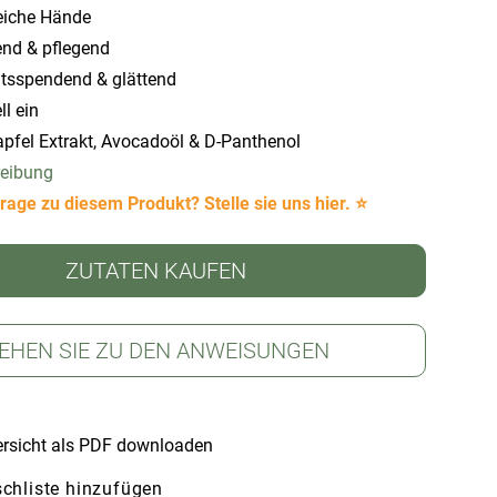
eiche Hände
end & pflegend
itsspendend & glättend
ll ein
apfel Extrakt, Avocadoöl & D-Panthenol
reibung
rage zu diesem Produkt? Stelle sie uns hier. ⭐
ZUTATEN KAUFEN
EHEN SIE ZU DEN ANWEISUNGEN
rsicht als PDF downloaden
chliste hinzufügen