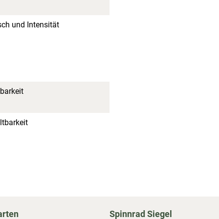
h und Intensität
barkeit
tbarkeit
arten
Spinnrad Siegel