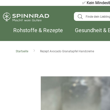
✅
Kein Mindestb
Suche
Rohstoffe & Rezepte
Gesundheit & 
Startseite
Rezept Avocado Granatapfel Handcreme
Zum
Ende
der
Bildergalerie
springen