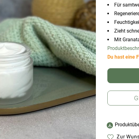
Für samtw
Regenerier
Feuchtigke
Zieht schne
Mit Granat
Produktbesch
Du hast eine F
G
Produktübe
Zur Wuns