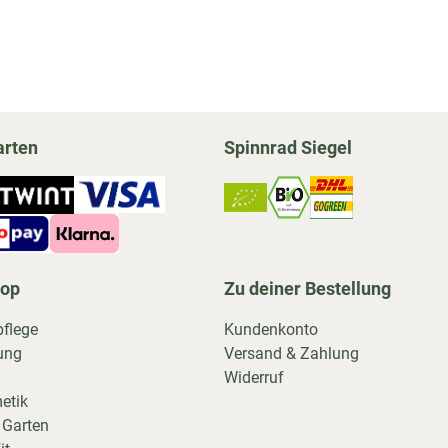
arten
Spinnrad Siegel
hop
Zu deiner Bestellung
pflege
Kundenkonto
ung
Versand & Zahlung
Widerruf
etik
 Garten