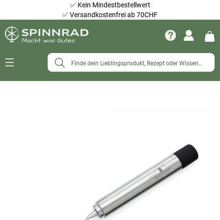
✅
Kein Mindestbestellwert
✅
Versandkostenfrei ab 70CHF
Navigation
umschalten
Zum
Ende
der
Bildergalerie
springen