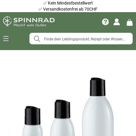
✅
Kein Mindestbestellwert
✅
Versandkostenfrei ab 70CHF
Navigation
umschalten
Zum
Ende
der
Bildergalerie
springen