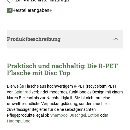
Zur Wunschliste hinzufügen
+
Herstellerangaben
H
Produktbeschreibung
Praktisch und nachhaltig: Die R-PET
Flasche mit Disc Top
Die weiße Flasche aus hochwertigem R-PET (recyceltem PET)
von
Spinnrad
verbindet modernes, funktionales Design mit einem
klaren Bekenntnis zur Nachhaltigkeit. Sie ist nicht nur eine
umweltfreundliche Verpackungslösung, sondern auch ein
zuverlässiger Begleiter für deine selbstgemachten
Pflegeprodukte, egal ob
Shampoo
,
Duschgel
,
Lotion
oder
Haarspülung
.