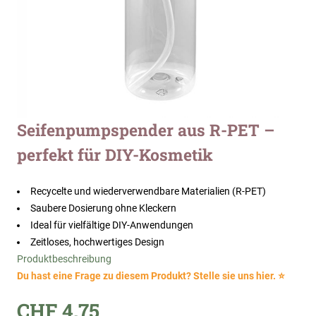
Zum
Seifenpumpspender aus R-PET –
Anfang
perfekt für DIY-Kosmetik
der
Bildergalerie
springen
Recycelte und wiederverwendbare Materialien (R-PET)
Saubere Dosierung ohne Kleckern
Ideal für vielfältige DIY-Anwendungen
Zeitloses, hochwertiges Design
Produktbeschreibung
Du hast eine Frage zu diesem Produkt? Stelle sie uns hier. ⭐
CHF 4.75