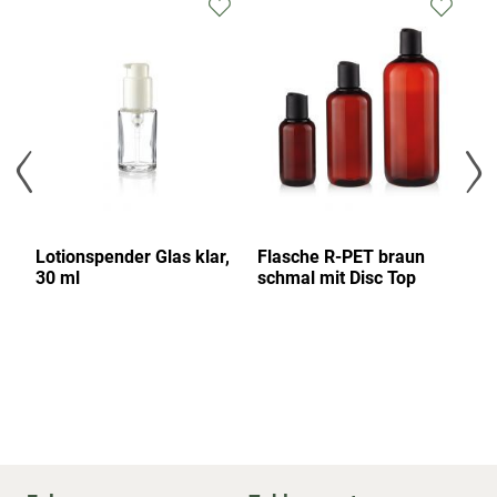
Lotionspender Glas klar,
Flasche R-PET braun
A
30 ml
schmal mit Disc Top
we