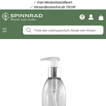
✅
Kein Mindestbestellwert
✅
Versandkostenfrei ab 70CHF
Navigation
umschalten
Zum
Ende
der
Bildergalerie
springen