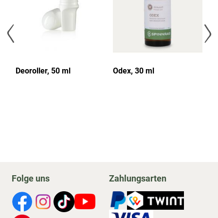
Deoroller, 50 ml
Odex, 30 ml
Pa
10
Folge uns
Zahlungsarten