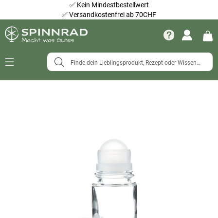
✅
Kein Mindestbestellwert
✅
Versandkostenfrei ab 70CHF
Navigation
umschalten
Zum
Ende
der
Bildergalerie
springen