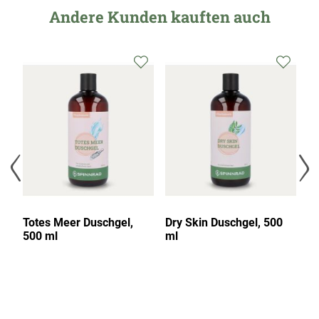
Andere Kunden kauften auch
Totes Meer Duschgel,
Dry Skin Duschgel, 500
A
500 ml
ml
5