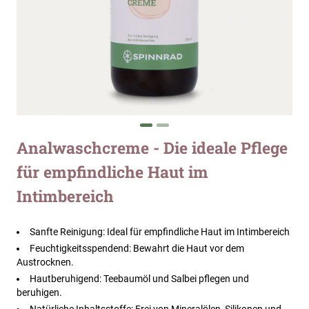
Zum
Analwaschcreme - Die ideale Pflege
Anfang
für empfindliche Haut im
der
Bildergalerie
Intimbereich
springen
Sanfte Reinigung: Ideal für empfindliche Haut im Intimbereich
Feuchtigkeitsspendend: Bewahrt die Haut vor dem
Austrocknen.
Hautberuhigend: Teebaumöl und Salbei pflegen und
beruhigen.