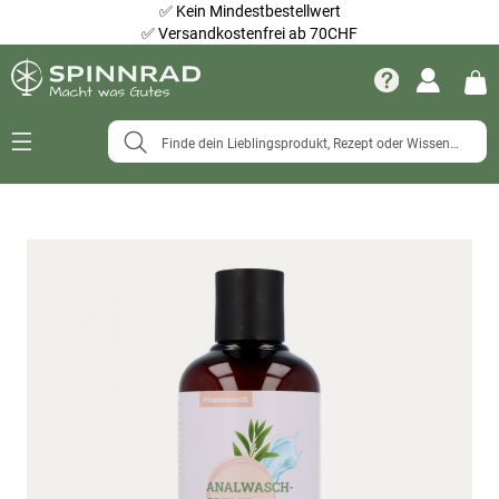
✅
Kein Mindestbestellwert
✅
Versandkostenfrei ab 70CHF
Navigation
umschalten
Zum
Ende
der
Bildergalerie
springen